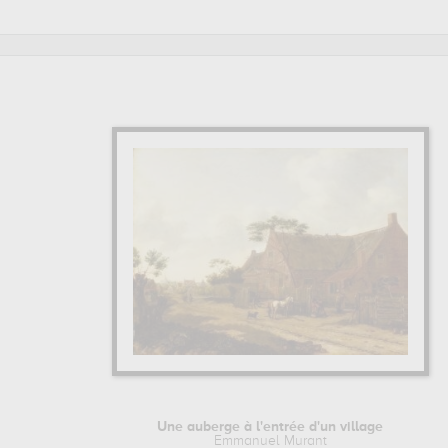
principalement conservées au
palais des beaux-arts, lill
principales œuvres de Emmanuel Murant.
EMMANUEL MURANT : SON ITINÉRAIRE D'ARTISTE
Par la suite, Emmanuel Murant se forme et étudie auprès de
Une auberge à l'entrée d'un village
Emmanuel Murant