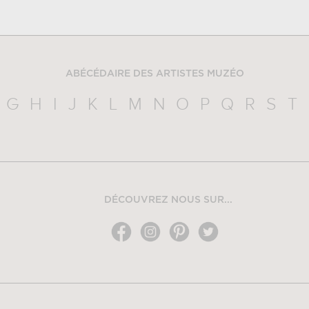
ABÉCÉDAIRE DES ARTISTES MUZÉO
G
H
I
J
K
L
M
N
O
P
Q
R
S
T
DÉCOUVREZ NOUS SUR...