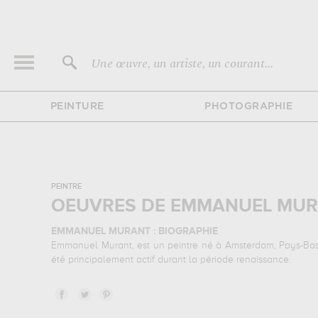
Une œuvre, un artiste, un courant...
PEINTURE
PHOTOGRAPHIE
PEINTRE
OEUVRES DE EMMANUEL MUR
EMMANUEL MURANT : BIOGRAPHIE
Emmanuel Murant, est un peintre né à Amsterdam, Pays-Bas,
été principalement actif durant la période renaissance.
EMMANUEL MURANT : SES PRINCIPALES OEUVRES
Emmanuel Murant est notamment connu pour les œuvres su
vous rendre au palais des beaux-arts, lille, france, musé