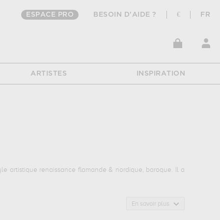
ESPACE PRO
BESOIN D'AIDE ?
€
FR
ARTISTES
INSPIRATION
 artistique renaissance flamande & nordique, baroque. Il a
En savoir plus
rations de ses sujets favoris : religion, paysage... Vous devrez
 ses œuvres. Les œuvres de Emmanuel Murant sont, en effet,