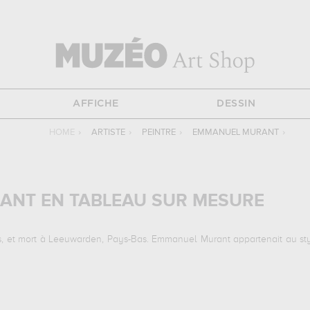
AFFICHE
DESSIN
HOME
›
ARTISTE
›
PEINTRE
›
EMMANUEL MURANT
›
ANT EN TABLEAU SUR MESURE
 et mort à Leeuwarden, Pays-Bas. Emmanuel Murant appartenait au style
ivantes :
une auberge à l'entrée d'un village...
qui sont autant d'illust
e des beaux-arts, valenciennes, france pour pouvoir admirer l'une de