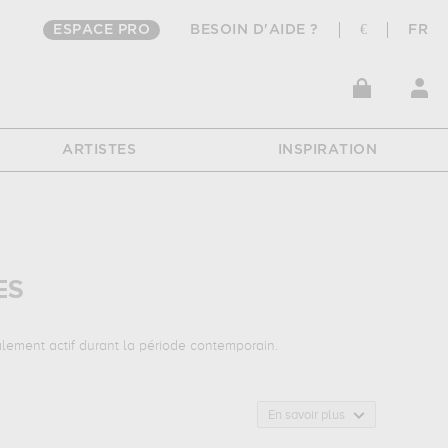
ESPACE PRO
BESOIN D'AIDE ?
€
FR
ARTISTES
INSPIRATION
ES
alement actif durant la période contemporain.
jets favoris : animaux... Muzéo vous propose des tirages de
En savoir plus