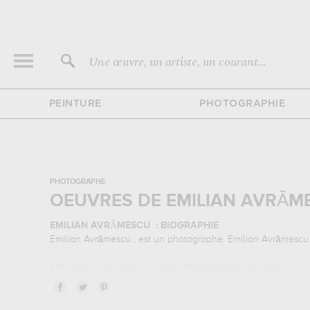
Une œuvre, un artiste, un courant...
PEINTURE
PHOTOGRAPHIE
PHOTOGRAPHE
OEUVRES DE EMILIAN AVRĂ
EMILIAN AVRĂMESCU : BIOGRAPHIE
Emilian Avrămescu , est un photographe. Emilian Avrămescu ap
EMILIAN AVRĂMESCU : SES PRINCIPALES OEUVRES
Emilian Avrămescu est notamment connu pour les œuvre
photographies d'art de grande qualité des principales œuvr