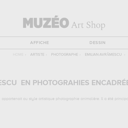
AFFICHE
DESSIN
HOME
›
ARTISTE
›
PHOTOGRAPHE
›
EMILIAN AVRĂMESCU
›
MESCU EN PHOTOGRAHIES ENCADRÉ
partenait au style artistique photographie animalière. Il a été princip
s suivantes :
look at me!...
qui sont autant d'illustrations de ses su
es de Emilian Avrămescu .