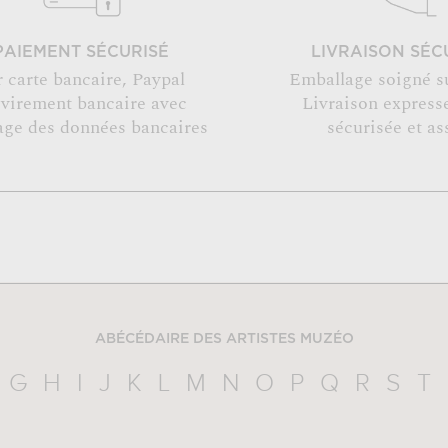
PAIEMENT SÉCURISÉ
LIVRAISON SÉC
r carte bancaire, Paypal
Emballage soigné s
 virement bancaire avec
Livraison expresse
age des données bancaires
sécurisée et as
ABÉCÉDAIRE DES ARTISTES MUZÉO
G
H
I
J
K
L
M
N
O
P
Q
R
S
T