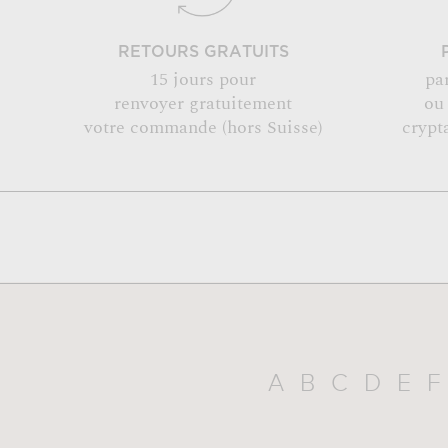
RETOURS GRATUITS
15 jours pour
pa
renvoyer gratuitement
ou
votre commande (hors Suisse)
crypt
A
B
C
D
E
F