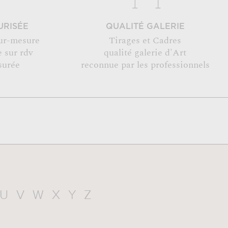
URISÉE
QUALITÉ GALERIE
ur-mesure
Tirages et Cadres
 sur rdv
qualité galerie d'Art
surée
reconnue par les professionnels
U
V
W
X
Y
Z