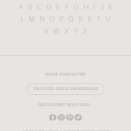
A
B
C
D
E
F
G
H
I
J
K
L
M
N
O
P
Q
R
S
T
U
V
W
X
Y
Z
NOUS CONTACTER
ENVOYEZ-NOUS UN MESSAGE
DÉCOUVREZ NOUS SUR...