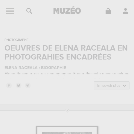
PHOTOGRAPHE
OEUVRES DE ELENA RACEALA EN
PHOTOGRAHIES ENCADRÉES
ELENA RACEALA : BIOGRAPHIE
Elena Raceala, est un photographe. Elena Raceala appartenait au
style artistique urbex. Il a été principalement actif durant la période
contemporain.
En savoir plus
ELENA RACEALA : SES PRINCIPALES OEUVRES
Elena Raceala est notamment connu pour les œuvres suivantes :
looking into the past...
qui sont autant d'illustrations de ses sujets
favoris : architecture... Muzéo vous propose des tirages de
photographies d'art de grande qualité des principales œuvres de
Elena Raceala.