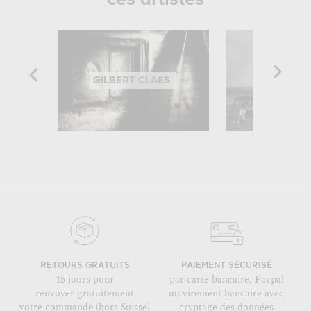
GILBERT CLAES
JOSE C. 
RETOURS GRATUITS
PAIEMENT SÉCURISÉ
15 jours pour
par carte bancaire, Paypal
renvoyer gratuitement
ou virement bancaire avec
votre commande (hors Suisse)
cryptage des données