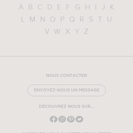
A
B
C
D
E
F
G
H
I
J
K
L
M
N
O
P
Q
R
S
T
U
V
W
X
Y
Z
NOUS CONTACTER
ENVOYEZ-NOUS UN MESSAGE
DÉCOUVREZ NOUS SUR...