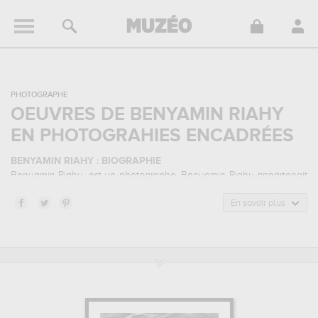
PHOTOGRAPHE
OEUVRES DE BENYAMIN RIAHY
EN PHOTOGRAHIES ENCADRÉES
BENYAMIN RIAHY : BIOGRAPHIE
Benyamin Riahy, est un photographe. Benyamin Riahy appartenait
au style artistique photoreportage. Il a été principalement actif
durant la période contemporain.
En savoir plus
BENYAMIN RIAHY : SES PRINCIPALES OEUVRES
Benyamin Riahy est notamment connu pour les œuvres suivantes :
victory...
qui sont autant d'illustrations de ses sujets favoris : sport...
Muzéo vous propose des tirages de photographies d'art de grande
qualité des principales œuvres de Benyamin Riahy.