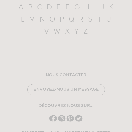
A
B
C
D
E
F
G
H
I
J
K
L
M
N
O
P
Q
R
S
T
U
V
W
X
Y
Z
NOUS CONTACTER
ENVOYEZ-NOUS UN MESSAGE
DÉCOUVREZ NOUS SUR...