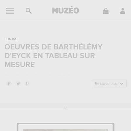
PEINTRE
OEUVRES DE BARTHÉLÉMY
D'EYCK EN TABLEAU SUR
MESURE
BARTHÉLÉMY D'EYCK : BIOGRAPHIE
Barthélémy d'Eyck, aussi connu sous le nom de Maître de
En savoir plus
l'Annonciation d'Aix, est un peintre de nationalité
néerlandaise
, et
mort en 1476. Barthélémy d'Eyck appartenait au style artistique
renaissance italienne. Il a été principalement actif durant la
période renaissance au 15 siècle.
BARTHÉLÉMY D'EYCK : SES PRINCIPALES OEUVRES
Barthélémy d'Eyck est notamment connu pour les œuvres
suivantes :
l'annonciation, panneau central du triptyque...
qui