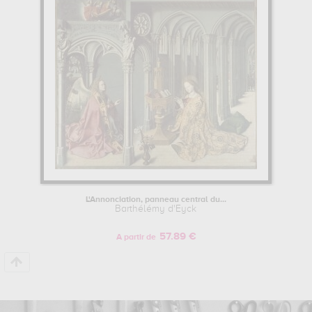
sont autant d'illustrations de ses sujets favoris : religion... Vous
devrez vous rendre au eglise de la madeleine, aix-en-provence,
france pour pouvoir admirer l'une de ses œuvres. Les œuvres de
Barthélémy d'Eyck sont, en effet, principalement conservées au
eglise de la madeleine, aix-en-provence, france
. Muzéo vous
propose des reproductions de tableaux de grande qualité des
principales œuvres de Barthélémy d'Eyck.
Pour en savoir plus sur la vie et l'œuvre de Barthélémy d'Eyck.
L'Annonciation, panneau central du...
Barthélémy d'Eyck
57.89 €
A partir de