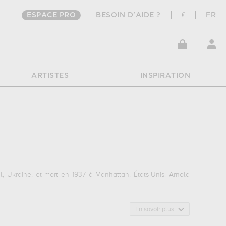
ESPACE PRO
BESOIN D'AIDE ?
€
FR
ARTISTES
INSPIRATION
 Ukraine, et mort en 1937 à Manhattan, États-Unis. Arnold
En savoir plus
qui sont autant d'illustrations de ses sujets favoris : urbain,