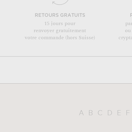
RETOURS GRATUITS
15 jours pour
pa
renvoyer gratuitement
ou
votre commande (hors Suisse)
crypt
A
B
C
D
E
F