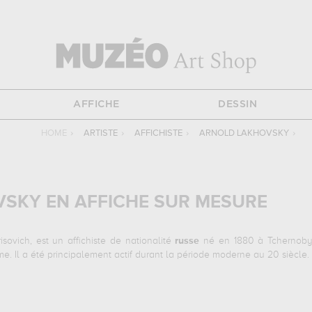
AFFICHE
DESSIN
HOME
›
ARTISTE
›
AFFICHISTE
›
ARNOLD LAKHOVSKY
›
SKY EN AFFICHE SUR MESURE
ovich, est un affichiste de nationalité
russe
né en 1880 à Tchernobyl,
me. Il a été principalement actif durant la période moderne au 20 siècle.
suivantes :
galeries du commerce a pskow, vers le soir (megève)...
 de grande qualité des principales œuvres de Arnold Lakhovsky.