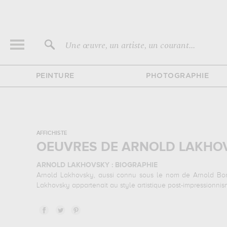
Une œuvre, un artiste, un courant...
PEINTURE
PHOTOGRAPHIE
AFFICHISTE
OEUVRES DE ARNOLD LAKHOV
ARNOLD LAKHOVSKY : BIOGRAPHIE
Arnold Lakhovsky, aussi connu sous le nom de Arnold Boris
Lakhovsky appartenait au style artistique post-impressionnis
ARNOLD LAKHOVSKY : SES PRINCIPALES OEUVRES
Arnold Lakhovsky est notamment connu pour les œuvres 
paysage... Muzéo vous propose des reproductions d'affiches