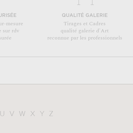
URISÉE
QUALITÉ GALERIE
ur-mesure
Tirages et Cadres
 sur rdv
qualité galerie d'Art
surée
reconnue par les professionnels
U
V
W
X
Y
Z