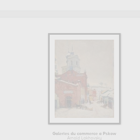
Pour en savoir plus sur la vie et l'œuvre de Arnold Lakhovsk
Galeries du commerce a Pskow
Arnold Lakhovsky