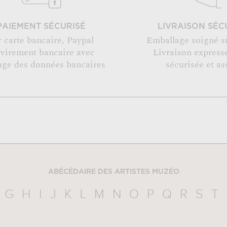
PAIEMENT SÉCURISÉ
LIVRAISON SÉC
r carte bancaire, Paypal
Emballage soigné s
 virement bancaire avec
Livraison expresse
age des données bancaires
sécurisée et as
ABÉCÉDAIRE DES ARTISTES MUZÉO
G
H
I
J
K
L
M
N
O
P
Q
R
S
T