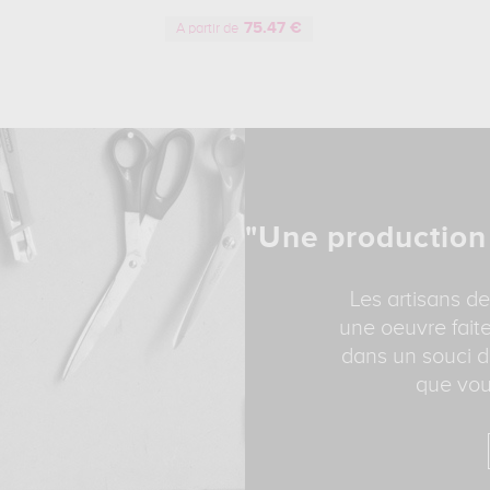
75.47 €
A partir de
"Une production
Les artisans de
une oeuvre faite
dans un souci d
que vou