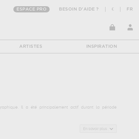
ESPACE PRO
BESOIN D'AIDE ?
€
FR
ARTISTES
INSPIRATION
aphique. Il a été principalement actif durant la période
En savoir plus
with violin and painting...
qui sont autant d'illustrations de ses
Andrey Morozov.