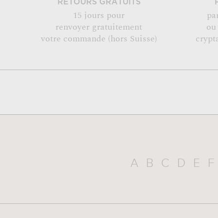
RETOURS GRATUITS
15 jours pour
pa
renvoyer gratuitement
ou
votre commande (hors Suisse)
crypt
A
B
C
D
E
F