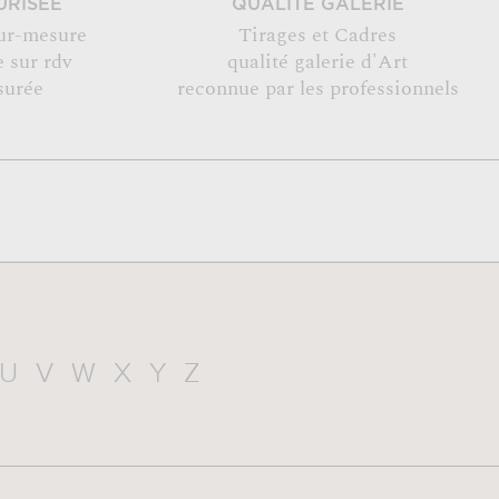
URISÉE
QUALITÉ GALERIE
ur-mesure
Tirages et Cadres
 sur rdv
qualité galerie d'Art
surée
reconnue par les professionnels
U
V
W
X
Y
Z