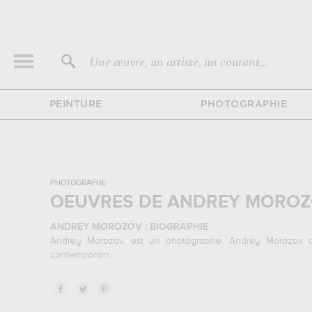
Une œuvre, un artiste, un courant...
PEINTURE
PHOTOGRAPHIE
PHOTOGRAPHE
OEUVRES DE ANDREY MOROZ
ANDREY MOROZOV : BIOGRAPHIE
Andrey Morozov, est un photographe. Andrey Morozov appa
contemporain.
ANDREY MOROZOV : SES PRINCIPALES OEUVRES
Andrey Morozov est notamment connu pour les œuvres suiv
sujets favoris : nature morte... Muzéo vous propose des tir