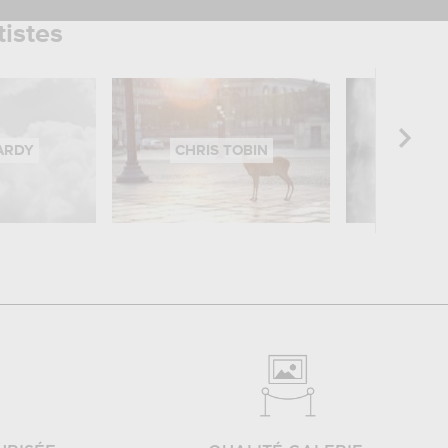
tistes
ARDY
CHRIS TOBIN
IVAN M