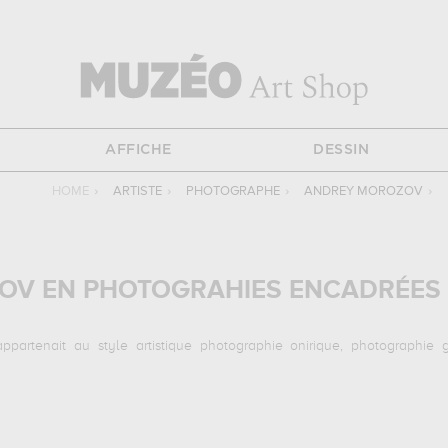
AFFICHE
DESSIN
HOME
›
ARTISTE
›
PHOTOGRAPHE
›
ANDREY MOROZOV
›
OV EN PHOTOGRAHIES ENCADRÉES
rtenait au style artistique photographie onirique, photographie gr
antes :
still life with violin and flowers, still life with violin, still life 
ages de photographies d'art de grande qualité des principales œuvres de 