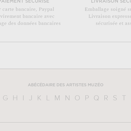
PAIEMENT SÉCURISÉ
LIVRAISON SÉC
r carte bancaire, Paypal
Emballage soigné s
 virement bancaire avec
Livraison expresse
age des données bancaires
sécurisée et as
ABÉCÉDAIRE DES ARTISTES MUZÉO
G
H
I
J
K
L
M
N
O
P
Q
R
S
T