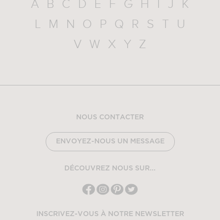
A
B
C
D
E
F
G
H
I
J
K
L
M
N
O
P
Q
R
S
T
U
V
W
X
Y
Z
NOUS CONTACTER
ENVOYEZ-NOUS UN MESSAGE
DÉCOUVREZ NOUS SUR...
INSCRIVEZ-VOUS À NOTRE NEWSLETTER