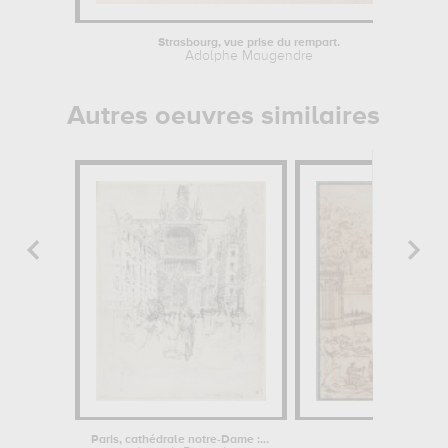
Strasbourg, vue prise du rempart.
Adolphe Maugendre
Autres oeuvres similaires
Paris, cathédrale notre-Dame : la...
Vue du chât