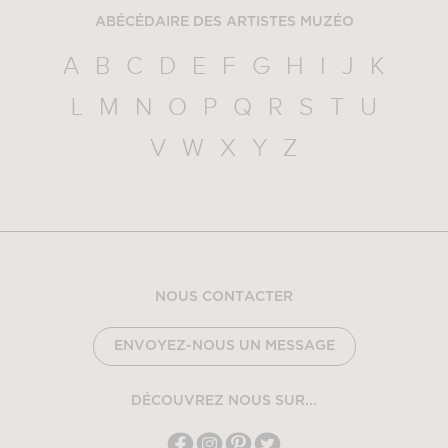
ABÉCÉDAIRE DES ARTISTES MUZÉO
A
B
C
D
E
F
G
H
I
J
K
L
M
N
O
P
Q
R
S
T
U
V
W
X
Y
Z
NOUS CONTACTER
ENVOYEZ-NOUS UN MESSAGE
DÉCOUVREZ NOUS SUR...