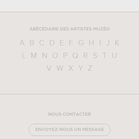
ABÉCÉDAIRE DES ARTISTES MUZÉO
A
B
C
D
E
F
G
H
I
J
K
L
M
N
O
P
Q
R
S
T
U
V
W
X
Y
Z
NOUS CONTACTER
ENVOYEZ-NOUS UN MESSAGE