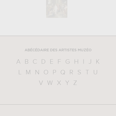
ABÉCÉDAIRE DES ARTISTES MUZÉO
A
B
C
D
E
F
G
H
I
J
K
L
M
N
O
P
Q
R
S
T
U
V
W
X
Y
Z