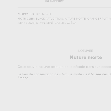
DU SUPPORT
SUJETS :
NATURE MORTE
,
,
,
,
MOTS-CLÉS :
BLACK ART
CITRON
NATURE MORTE
ORANGE FRUIT
V
(REF :
62625
)
© RMN /RENÉ-GABRIEL OJÉDA
L'OEUVRE
Nature morte
Cette oeuvre est
une peinture
de la période
classique
appart
Le lieu de conservation de «
Nature morte
» est
Musée des Be
France
.