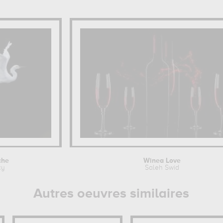
che
Winea Love
cy
Saleh Swid
Autres oeuvres similaires