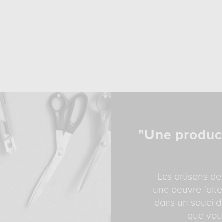
"Une produc
Les artisans de
une oeuvre faite
dans un souci d'
que vous