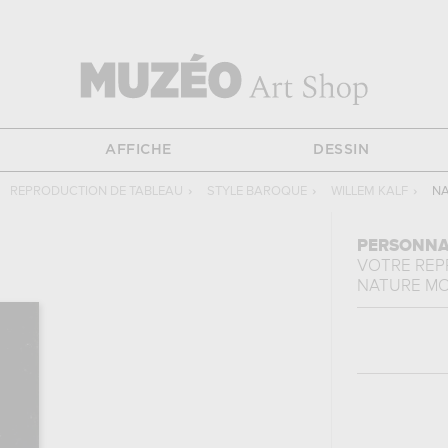
AFFICHE
DESSIN
REPRODUCTION DE TABLEAU
›
STYLE BAROQUE
›
WILLEM KALF
›
NA
PERSONNA
VOTRE RE
NATURE M