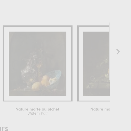
Nature morte au pichet
Nature morte au pot
Willem Kalf
Willem Kal
urs