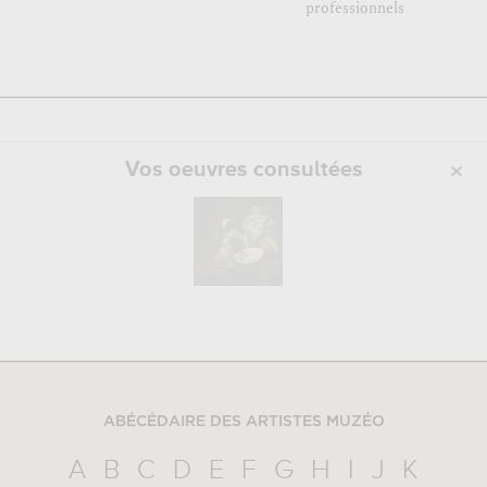
professionnels
Vos oeuvres consultées
ABÉCÉDAIRE DES ARTISTES MUZÉO
A
B
C
D
E
F
G
H
I
J
K