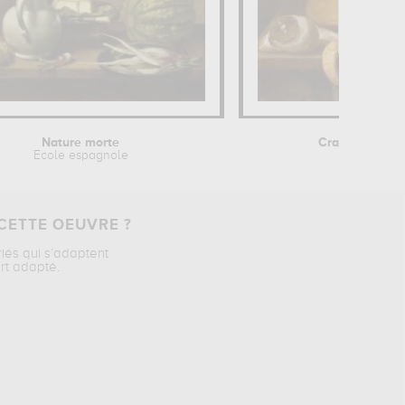
Nature morte
Crabes, crevett
Ecole espagnole
Jacob v
CETTE OEUVRE ?
riés qui s’adaptent
rt adapté.