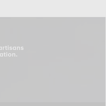
artisans
ation.