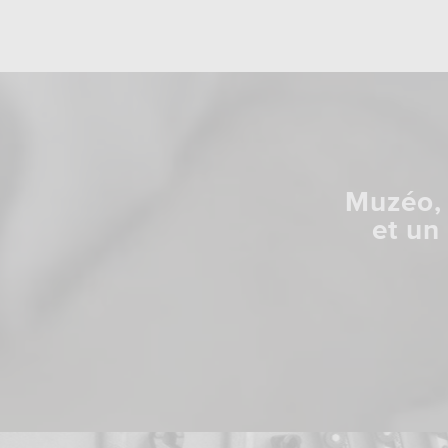
Muzéo, 
et un