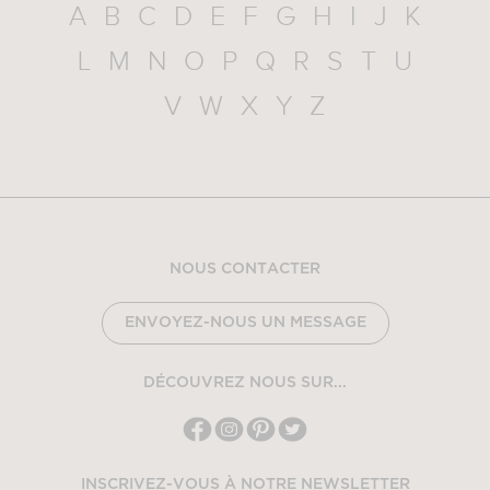
A
B
C
D
E
F
G
H
I
J
K
L
M
N
O
P
Q
R
S
T
U
V
W
X
Y
Z
NOUS CONTACTER
ENVOYEZ-NOUS UN MESSAGE
DÉCOUVREZ NOUS SUR...
INSCRIVEZ-VOUS À NOTRE NEWSLETTER