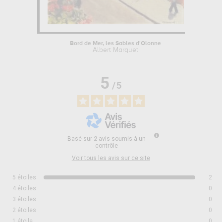
Bord de Mer, les Sables d'Olonne
Albert Marquet
5
/
5
Basé sur
2
avis soumis à un
contrôle
Voir tous les avis sur ce site
5
étoiles
2
4
étoiles
0
3
étoiles
0
2
étoiles
0
1
étoile
0