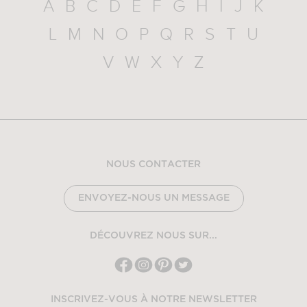
A
B
C
D
E
F
G
H
I
J
K
L
M
N
O
P
Q
R
S
T
U
V
W
X
Y
Z
NOUS CONTACTER
ENVOYEZ-NOUS UN MESSAGE
DÉCOUVREZ NOUS SUR...
INSCRIVEZ-VOUS À NOTRE NEWSLETTER