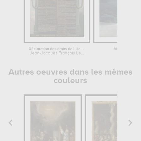
Déclaration des droits de l'Homme et...
Magdalena Bay. 
Jean-Jacques François Le...
François-A
Autres oeuvres dans les mêmes
couleurs