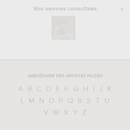
Vos oeuvres consultées
ABÉCÉDAIRE DES ARTISTES MUZÉO
A
B
C
D
E
F
G
H
I
J
K
L
M
N
O
P
Q
R
S
T
U
V
W
X
Y
Z