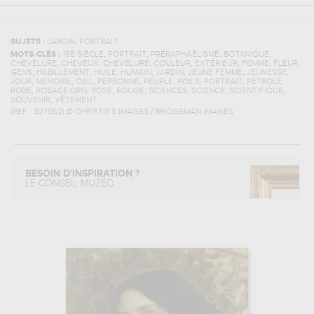
,
SUJETS :
JARDIN
PORTRAIT
,
,
,
,
MOTS-CLÉS :
19E SIÈCLE
PORTRAIT
PRÉRAPHAÉLISME
BOTANIQUE
,
,
,
,
,
,
CHEVELURE
CHEVEUX, CHEVELURE
COULEUR
EXTÉRIEUR
FEMME
FLEUR
,
,
,
,
,
,
,
GENS
HABILLEMENT
HUILE
HUMAIN
JARDIN
JEUNE FEMME
JEUNESSE
,
,
,
,
,
,
,
,
JOUR
MÉMOIRE
OEIL
PERSONNE
PEUPLE
POILS
PORTRAIT
PÉTROLE
,
,
,
,
,
,
ROBE
ROSACE ORN
ROSE
ROUGE
SCIENCES, SCIENCE
SCIENTIFIQUE
,
SOUVENIR
VÊTEMENT
(REF :
327052
)
© CHRISTIE'S IMAGES / BRIDGEMAN IMAGES
BESOIN D'INSPIRATION ?
LE CONSEIL MUZÉO