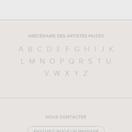
ABÉCÉDAIRE DES ARTISTES MUZÉO
A
B
C
D
E
F
G
H
I
J
K
L
M
N
O
P
Q
R
S
T
U
V
W
X
Y
Z
NOUS CONTACTER
ENVOYEZ-NOUS UN MESSAGE