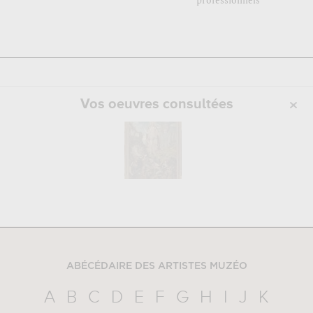
professionnels
Vos oeuvres consultées
ABÉCÉDAIRE DES ARTISTES MUZÉO
A
B
C
D
E
F
G
H
I
J
K