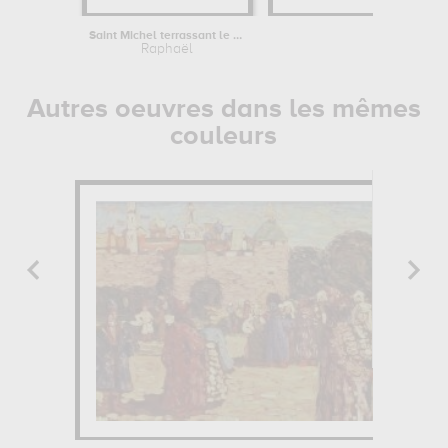
Saint Michel terrassant le démon dit...
L'école d'A
Raphaël
Rapha
Autres oeuvres dans les mêmes
couleurs