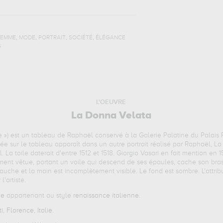
,
,
,
,
FEMME
MODE
PORTRAIT
SOCIÉTÉ
ÉLÉGANCE
S
L'OEUVRE
La Donna Velata
 ») est un tableau de Raphaël conservé à la Galerie Palatine du Palais Pi
 sur le tableau apparaît dans un autre portrait réalisé par Raphaël, La 
 La toile daterait d'entre 1512 et 1518. Giorgio Vasari en fait mention en 
ment vêtue, portant un voile qui descend de ses épaules, cache son bras
 gauche et la main est incomplètement visible. Le fond est sombre. L'attr
l'artiste.
ce
appartenant au style
renaissance italienne
.
ti, Florence, Italie
.