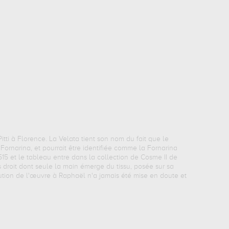
tti à Florence. La Velata tient son nom du fait que le
Fornarina, et pourrait être identifiée comme la Fornarina
1515 et le tableau entre dans la collection de Cosme II de
 droit dont seule la main émerge du tissu, posée sur sa
ibution de l'œuvre à Raphaël n'a jamais été mise en doute et