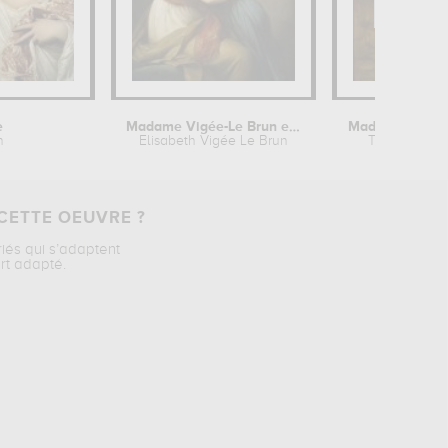
e
Madame Vigée-Le Brun et sa fille,...
n
Elisabeth Vigée Le Brun
Théodore Ch
CETTE OEUVRE ?
riés qui s’adaptent
rt adapté.