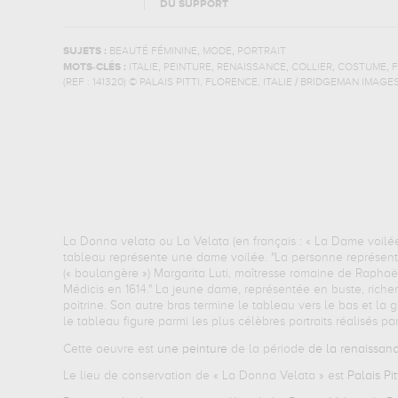
DU SUPPORT
,
,
SUJETS :
BEAUTÉ FÉMININE
MODE
PORTRAIT
,
,
,
,
,
MOTS-CLÉS :
ITALIE
PEINTURE
RENAISSANCE
COLLIER
COSTUME
(REF :
141320
)
© PALAIS PITTI, FLORENCE, ITALIE / BRIDGEMAN IMAGE
La Donna velata ou La Velata (en français : « La Dame voilée
tableau représente une dame voilée. "La personne représentée
(« boulangère ») Margarita Luti, maîtresse romaine de Raphaël.
Médicis en 1614." La jeune dame, représentée en buste, riche
poitrine. Son autre bras termine le tableau vers le bas et la
le tableau figure parmi les plus célèbres portraits réalisés par 
Cette oeuvre est
une peinture
de la période
de la renaissan
Le lieu de conservation de «
La Donna Velata
» est
Palais Pit