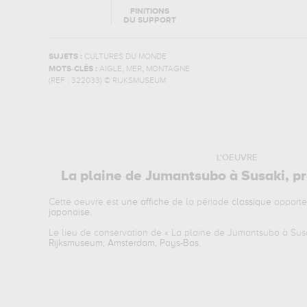
FINITIONS
DU SUPPORT
SUJETS :
CULTURES DU MONDE
,
,
MOTS-CLÉS :
AIGLE
MER
MONTAGNE
(REF :
322033
)
© RIJKSMUSEUM
L'OEUVRE
La plaine de Jumantsubo à Susaki, 
Cette oeuvre est
une affiche
de la période
classique
apparte
japonaise
.
Le lieu de conservation de «
La plaine de Jumantsubo à Sus
Rijksmuseum, Amsterdam, Pays-Bas
.