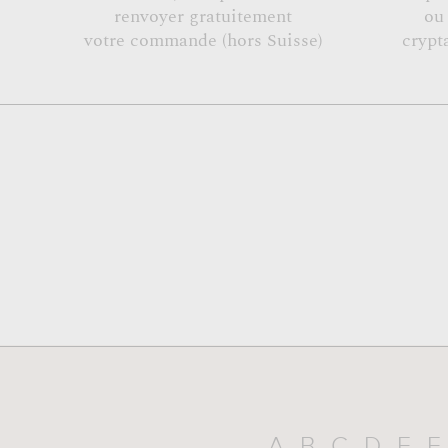
renvoyer gratuitement
ou
votre commande (hors Suisse)
crypt
A
B
C
D
E
F