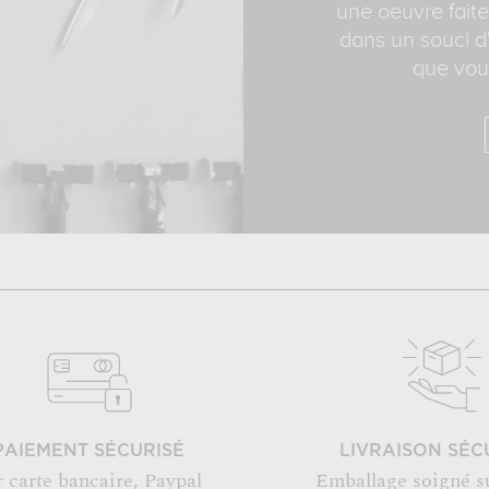
une oeuvre faite
dans un souci d'
que vous
PAIEMENT SÉCURISÉ
LIVRAISON SÉC
r carte bancaire, Paypal
Emballage soigné s