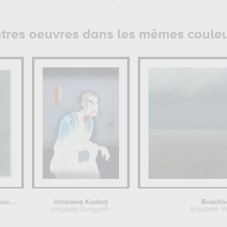
tres oeuvres dans les mêmes coule
Paris, la Tour Eiffel vue du quai de...
Ichikawa Kodanj
Beachh
Utagawa Kuniyoshi
Elisabeth 