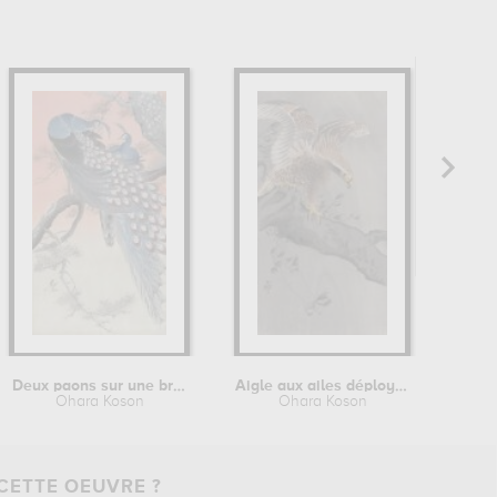
Deux paons sur une branche d'arbre
Aigle aux ailes déployées sur un...
Oi
Ohara Koson
Ohara Koson
CETTE OEUVRE ?