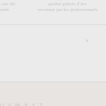
 sur rdv
qualité galerie d'Art
surée
reconnue par les professionnels
U
V
W
X
Y
Z