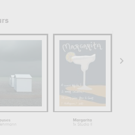
urs
ouses
Margarita
Wehrmann
1x Studio II