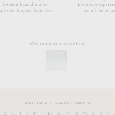
 virement bancaire avec
Livraison expresse
age des données bancaires
sécurisée et as
Vos oeuvres consultées
ABÉCÉDAIRE DES ARTISTES MUZÉO
G
H
I
J
K
L
M
N
O
P
Q
R
S
T