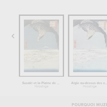
Susaki et la Plaine de Jûmantsubo...
Aigle au-dessus des champs de Su
Hiroshige
Hiroshige
POURQUOI MUZÉ