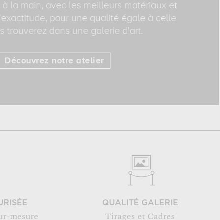
 à la main, avec les meilleurs matériaux et
exactitude, pour une qualité égale à celle
 trouverez dans une galerie d'art.
Découvrez notre atelier
URISÉE
QUALITÉ GALERIE
ur-mesure
Tirages et Cadres