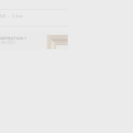
5
/
5
-
2
avis
NSPIRATION ?
L MUZÉO