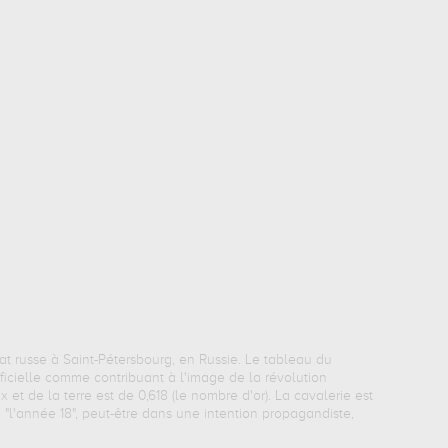
at russe à Saint-Pétersbourg, en Russie. Le tableau du
ficielle comme contribuant à l'image de la révolution
ux et de la terre est de 0,618 (le nombre d'or). La cavalerie est
 "l'année 18", peut-être dans une intention propagandiste,