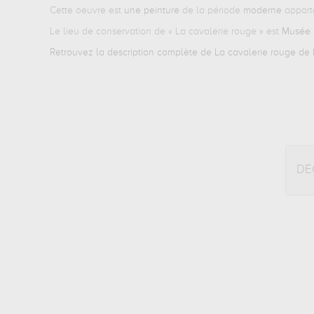
Cette oeuvre est
une peinture
de la période
moderne
appart
Le lieu de conservation de «
La cavalerie rouge
» est
Musée R
Retrouvez la description complète de La cavalerie rouge de K
DÉ