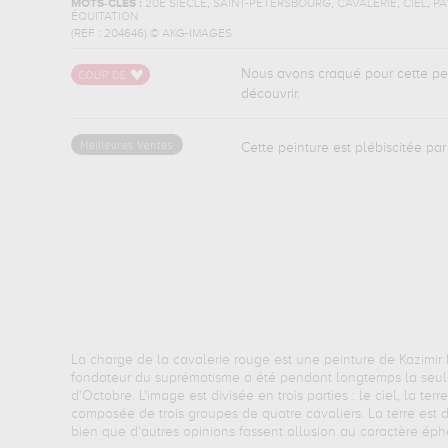
,
,
,
,
MOTS-CLÉS :
20E SIÈCLE
SAINT-PÉTERSBOURG
CAVALERIE
CIEL
PA
ÉQUITATION
(REF :
204646
)
© AKG-IMAGES
Nous avons craqué pour cette pein
découvrir.
Cette peinture est plébiscitée par 
La charge de la cavalerie rouge est une peinture de Kazimir 
fondateur du suprématisme a été pendant longtemps la seule œ
d'Octobre. L'image est divisée en trois parties : le ciel, la te
composée de trois groupes de quatre cavaliers. La terre est d
bien que d'autres opinions fassent allusion au caractère éph