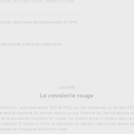
,
,
,
,
,
YSAGE
PEINTURE
PLAINE
TABLEAU
VITESSE
ture, alors nous souhaitons vous la faire
nos clients, c'est une valeur sûre.
L'OEUVRE
La cavalerie rouge
Malevitch, exécutée entre 1928 et 1932, qui est conservée au Musée d'Ét
uvre abstraite du peintre reconnue par l'histoire de l'art soviétique of
rre et le peuple (la cavalerie en rouge). Le rapport entre la largeur des cie
ivisée en 12 couleurs. Dans la signature du peintre, l'œuvre est datée de
émère de l'utopique révolution russe.