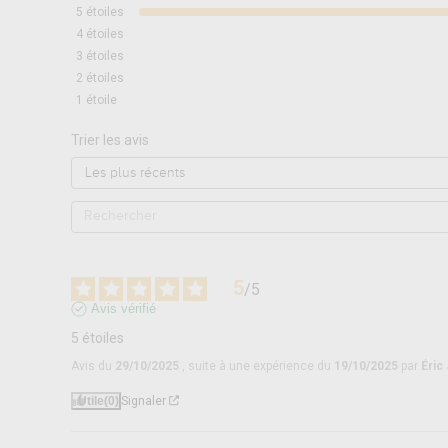
5
étoiles
4
étoiles
3
étoiles
2
étoiles
1
étoile
Trier les avis
5
/
5
Avis vérifié
5 étoiles
Avis du
29/10/2025
, suite à une expérience du
19/10/2025
par
Éric 
Utile
(0)
Signaler