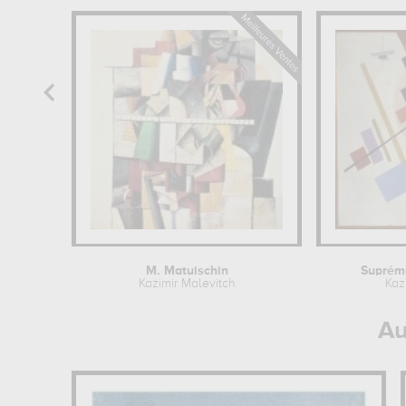
M. Matuischin
Suprém
Kazimir Malevitch
Kaz
Au