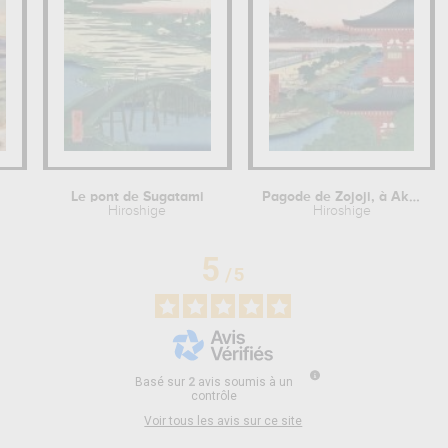
Le pont de Sugatami
Pagode de Zojoji, à Akabane
Hiroshige
Hiroshige
5
/
5
Basé sur
2
avis soumis à un
contrôle
Voir tous les avis sur ce site