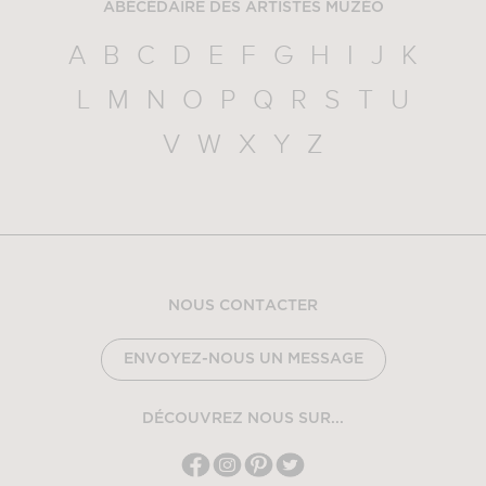
ABÉCÉDAIRE DES ARTISTES MUZÉO
A
B
C
D
E
F
G
H
I
J
K
L
M
N
O
P
Q
R
S
T
U
V
W
X
Y
Z
NOUS CONTACTER
ENVOYEZ-NOUS UN MESSAGE
DÉCOUVREZ NOUS SUR...