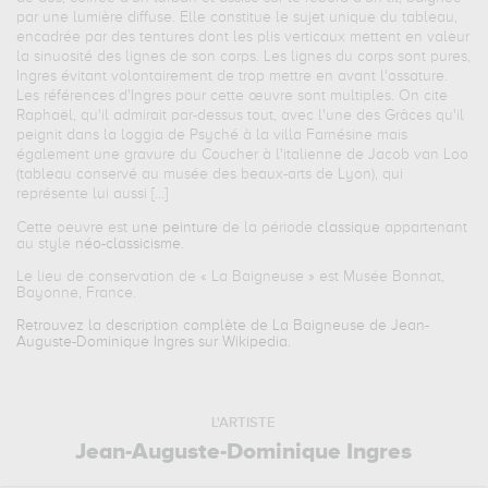
par une lumière diffuse. Elle constitue le sujet unique du tableau,
encadrée par des tentures dont les plis verticaux mettent en valeur
la sinuosité des lignes de son corps. Les lignes du corps sont pures,
Ingres évitant volontairement de trop mettre en avant l'ossature.
Les références d'Ingres pour cette œuvre sont multiples. On cite
Raphaël, qu'il admirait par-dessus tout, avec l'une des Grâces qu'il
peignit dans la loggia de Psyché à la villa Farnésine mais
également une gravure du Coucher à l'italienne de Jacob van Loo
(tableau conservé au musée des beaux-arts de Lyon), qui
représente lui aussi […]
Cette oeuvre est
une peinture
de la période
classique
appartenant
au style
néo-classicisme
.
Le lieu de conservation de «
La Baigneuse
» est Musée Bonnat,
Bayonne, France.
Retrouvez la description complète de La Baigneuse de Jean-
Auguste-Dominique Ingres sur Wikipedia.
L'ARTISTE
Jean-Auguste-Dominique Ingres