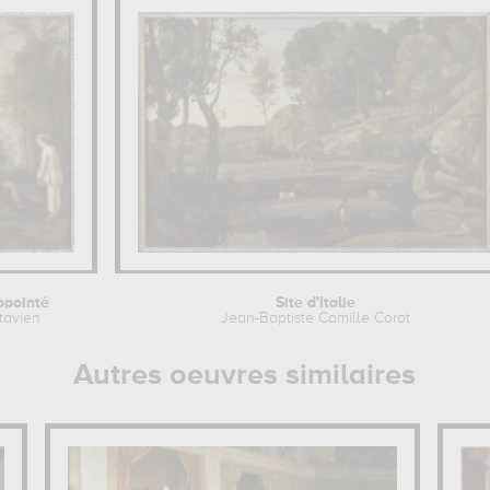
ppointé
Site d'Italie
tavien
Jean-Baptiste Camille Corot
Autres oeuvres similaires