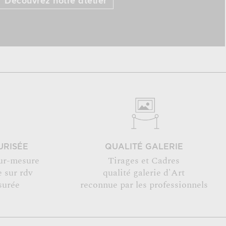
Découvrez notre atelier
URISÉE
QUALITÉ GALERIE
ur-mesure
Tirages et Cadres
 sur rdv
qualité galerie d'Art
surée
reconnue par les professionnels