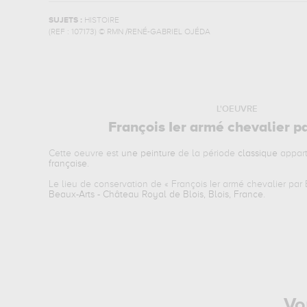
SUJETS :
HISTOIRE
(REF :
107173
)
© RMN /RENÉ-GABRIEL OJÉDA
L'OEUVRE
François Ier armé chevalier p
Cette oeuvre est
une peinture
de la période
classique
appart
française
.
Le lieu de conservation de «
François Ier armé chevalier par
Beaux-Arts - Château Royal de Blois, Blois, France
.
Vo