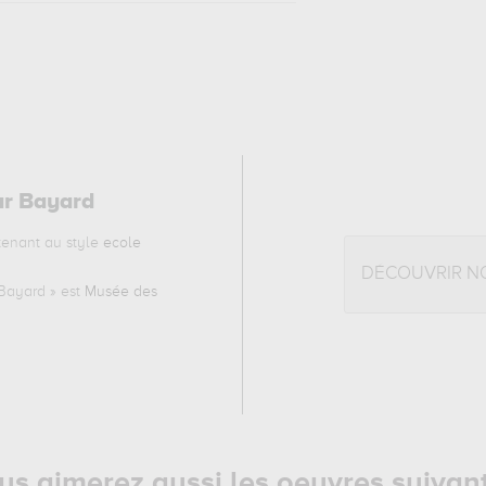
ar Bayard
enant au style
ecole
DÉCOUVRIR N
 Bayard
» est
Musée des
us aimerez aussi les oeuvres suivan