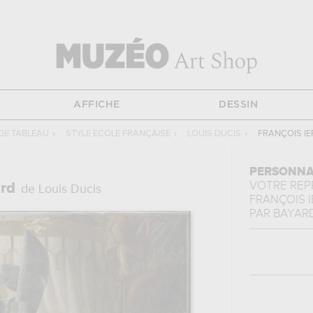
AFFICHE
DESSIN
DE TABLEAU
›
STYLE ECOLE FRANÇAISE
›
LOUIS DUCIS
›
FRANÇOIS IE
PERSONNA
VOTRE RE
ard
de Louis Ducis
FRANÇOIS I
PAR BAYARD