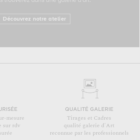
 trouverez dans une galerie d'art.
Découvrez notre atelier
URISÉE
QUALITÉ GALERIE
ur-mesure
Tirages et Cadres
 sur rdv
qualité galerie d'Art
surée
reconnue par les professionnels