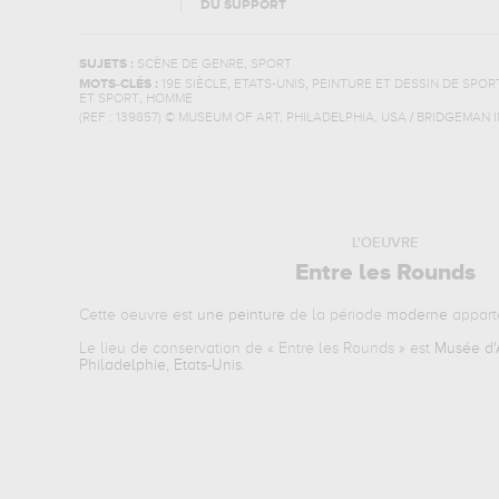
DU SUPPORT
,
SUJETS :
SCÈNE DE GENRE
SPORT
,
,
MOTS-CLÉS :
19E SIÈCLE
ETATS-UNIS
PEINTURE ET DESSIN DE SPOR
,
ET SPORT
HOMME
(REF :
139857
)
© MUSEUM OF ART, PHILADELPHIA, USA / BRIDGEMAN 
L'OEUVRE
Entre les Rounds
Cette oeuvre est
une peinture
de la période
moderne
appart
Le lieu de conservation de «
Entre les Rounds
» est
Musée d'A
Philadelphie, Etats-Unis
.