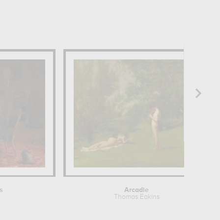
s
Arcadie
Thomas Eakins