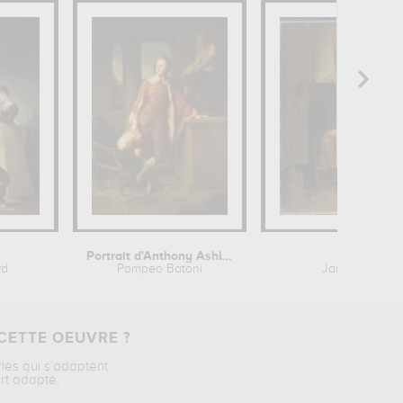
Portrait d'Anthony Ashley-Cooper
Le repas
rd
Pompeo Batoni
Jan Josef Hor
CETTE OEUVRE ?
riés qui s’adaptent
rt adapté.