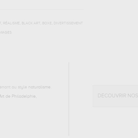
,
,
,
,
T
RÉALISME
BLACK ART
BOXE
DIVERTISSEMENT
IMAGES
enant au style
naturalisme
.
DÉCOUVRIR NO
rt de Philadelphie,