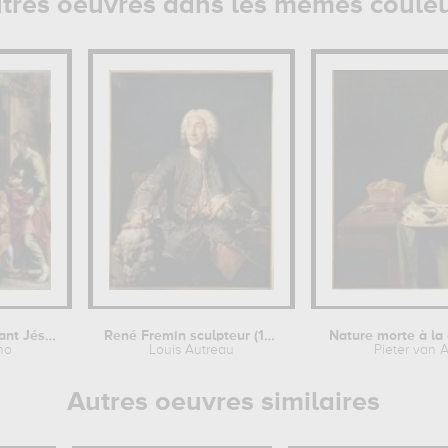
tres oeuvres dans les mêmes coule
La Nativité de l'Enfant Jésus avec...
René Fremin sculpteur (1672-1744)
no
Louis Autreau
Pieter van 
Autres oeuvres similaires