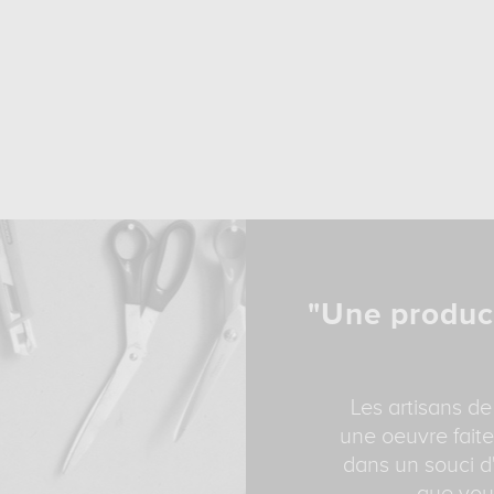
"Une produc
Les artisans de
une oeuvre faite
dans un souci d'