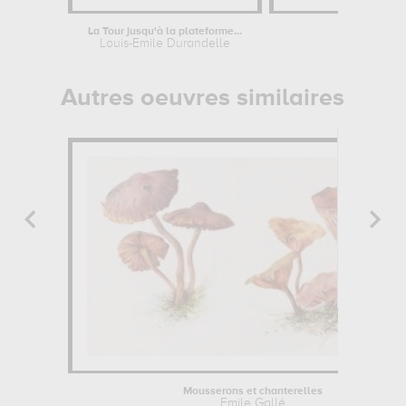
La Tour jusqu'à la plateforme...
Sur la p
Louis-Emile Durandelle
H
Autres oeuvres similaires
Mousserons et chanterelles
Emile Gallé