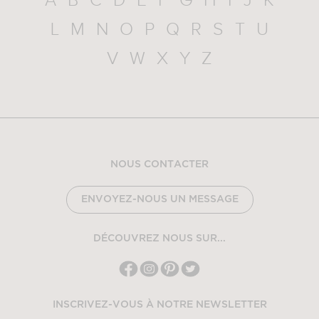
A
B
C
D
E
F
G
H
I
J
K
L
M
N
O
P
Q
R
S
T
U
V
W
X
Y
Z
NOUS CONTACTER
ENVOYEZ-NOUS UN MESSAGE
DÉCOUVREZ NOUS SUR...
INSCRIVEZ-VOUS À NOTRE NEWSLETTER