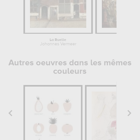
La Ruelle
Galerie de v
Johannes Vermeer
Giovan
Autres oeuvres dans les mêmes
couleurs