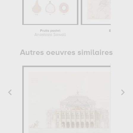
Fruits pastel
Etude de caval
Anastasia Sawall
Eugène De
Autres oeuvres similaires