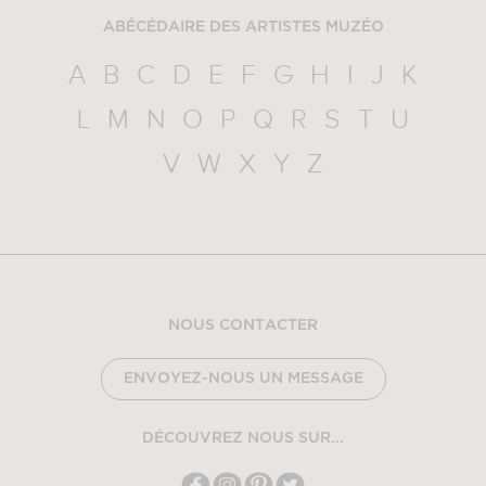
ABÉCÉDAIRE DES ARTISTES MUZÉO
A
B
C
D
E
F
G
H
I
J
K
L
M
N
O
P
Q
R
S
T
U
V
W
X
Y
Z
NOUS CONTACTER
ENVOYEZ-NOUS UN MESSAGE
DÉCOUVREZ NOUS SUR...