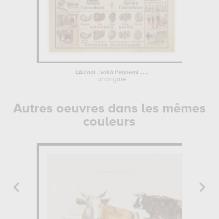
L'Alcool , voilà l'ennemi ......
Portrai
anonyme
Autres oeuvres dans les mêmes
couleurs