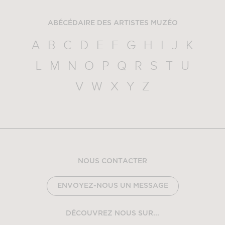
ABÉCÉDAIRE DES ARTISTES MUZÉO
A
B
C
D
E
F
G
H
I
J
K
L
M
N
O
P
Q
R
S
T
U
V
W
X
Y
Z
NOUS CONTACTER
ENVOYEZ-NOUS UN MESSAGE
DÉCOUVREZ NOUS SUR...