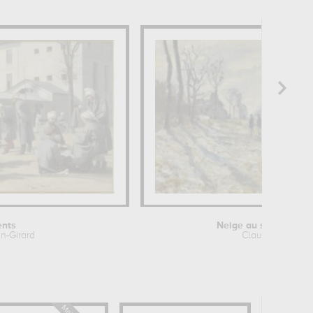
ents
Neige au soleil couc
in-Girard
Claude Monet