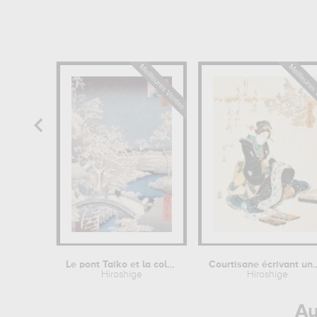
Le pont Taiko et la colline Yûshi à...
Courtisane écriv
Hiroshige
Hiroshige
Au