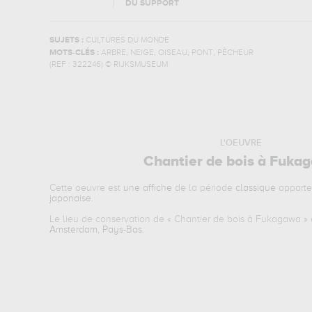
DU SUPPORT
SUJETS :
CULTURES DU MONDE
,
,
,
,
MOTS-CLÉS :
ARBRE
NEIGE
OISEAU
PONT
PÊCHEUR
(REF :
322246
)
© RIJKSMUSEUM
L'OEUVRE
Chantier de bois à Fuka
Cette oeuvre est
une affiche
de la période
classique
apparte
japonaise
.
Le lieu de conservation de «
Chantier de bois à Fukagawa
» 
Amsterdam, Pays-Bas
.