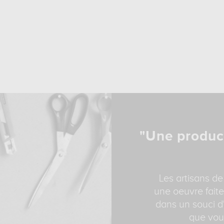
"Une produc
Les artisans de
une oeuvre faite
dans un souci d'
que vous