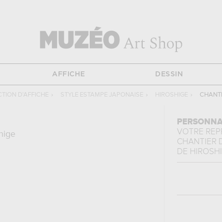
AFFICHE
DESSIN
TION D'AFFICHE
›
STYLE ESTAMPE JAPONAISE
›
HIROSHIGE
›
CHANTI
PERSONNA
VOTRE RE
hige
CHANTIER 
DE
HIROSH