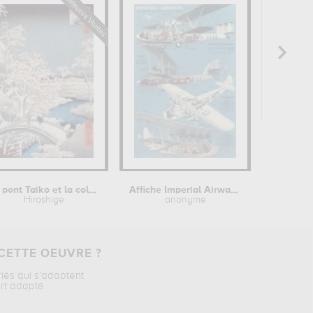
Le pont Taiko et la colline Yûshi à...
Affiche Imperial Airways
Hiroshige
anonyme
CETTE OEUVRE ?
riés qui s’adaptent
rt adapté.