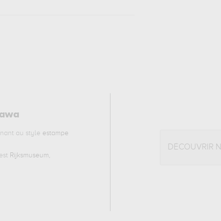
gawa
nant au style
estampe
DÉCOUVRIR 
est
Rijksmuseum,