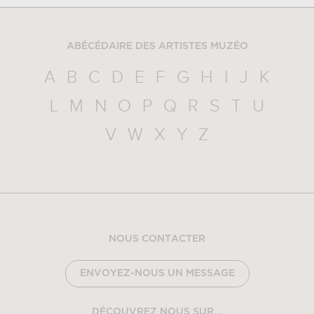
ABÉCÉDAIRE DES ARTISTES MUZÉO
A
B
C
D
E
F
G
H
I
J
K
L
M
N
O
P
Q
R
S
T
U
V
W
X
Y
Z
NOUS CONTACTER
ENVOYEZ-NOUS UN MESSAGE
DÉCOUVREZ NOUS SUR...