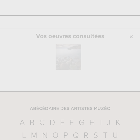
Vos oeuvres consultées
ABÉCÉDAIRE DES ARTISTES MUZÉO
A
B
C
D
E
F
G
H
I
J
K
L
M
N
O
P
Q
R
S
T
U