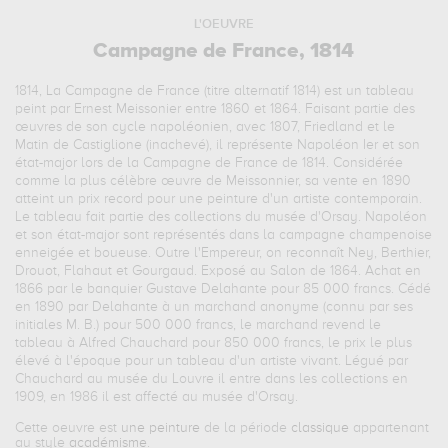
L'OEUVRE
Campagne de France, 1814
1814, La Campagne de France (titre alternatif 1814) est un tableau
peint par Ernest Meissonier entre 1860 et 1864. Faisant partie des
œuvres de son cycle napoléonien, avec 1807, Friedland et le
Matin de Castiglione (inachevé), il représente Napoléon Ier et son
état-major lors de la Campagne de France de 1814. Considérée
comme la plus célèbre œuvre de Meissonnier, sa vente en 1890
atteint un prix record pour une peinture d'un artiste contemporain.
Le tableau fait partie des collections du musée d'Orsay. Napoléon
et son état-major sont représentés dans la campagne champenoise
enneigée et boueuse. Outre l'Empereur, on reconnaît Ney, Berthier,
Drouot, Flahaut et Gourgaud. Exposé au Salon de 1864. Achat en
1866 par le banquier Gustave Delahante pour 85 000 francs. Cédé
en 1890 par Delahante à un marchand anonyme (connu par ses
initiales M. B.) pour 500 000 francs, le marchand revend le
tableau à Alfred Chauchard pour 850 000 francs, le prix le plus
élevé à l'époque pour un tableau d'un artiste vivant. Légué par
Chauchard au musée du Louvre il entre dans les collections en
1909, en 1986 il est affecté au musée d'Orsay.
Cette oeuvre est
une peinture
de la période
classique
appartenant
au style
académisme
.