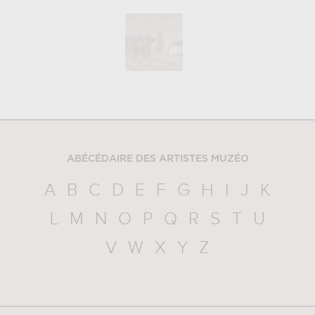
ABÉCÉDAIRE DES ARTISTES MUZÉO
A
B
C
D
E
F
G
H
I
J
K
L
M
N
O
P
Q
R
S
T
U
V
W
X
Y
Z