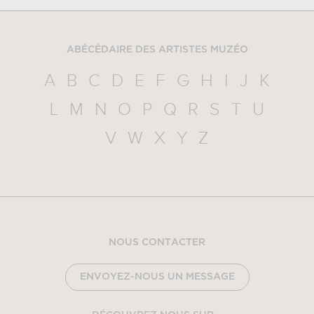
ABÉCÉDAIRE DES ARTISTES MUZÉO
A
B
C
D
E
F
G
H
I
J
K
L
M
N
O
P
Q
R
S
T
U
V
W
X
Y
Z
NOUS CONTACTER
ENVOYEZ-NOUS UN MESSAGE