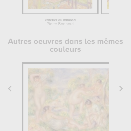
L'atelier au mimosa
L'amandier 
Pierre Bonnard
Pierre B
Autres oeuvres dans les mêmes
couleurs