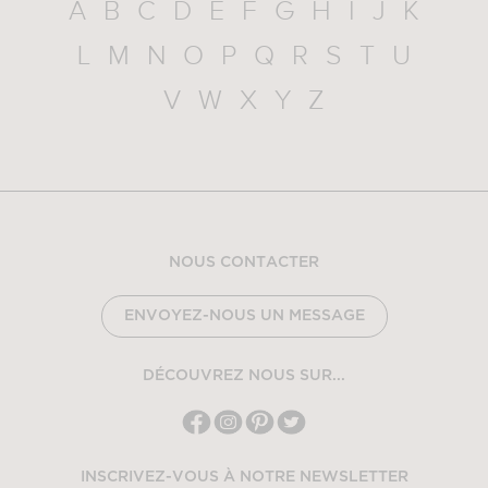
A
B
C
D
E
F
G
H
I
J
K
L
M
N
O
P
Q
R
S
T
U
V
W
X
Y
Z
NOUS CONTACTER
ENVOYEZ-NOUS UN MESSAGE
DÉCOUVREZ NOUS SUR...
INSCRIVEZ-VOUS À NOTRE NEWSLETTER