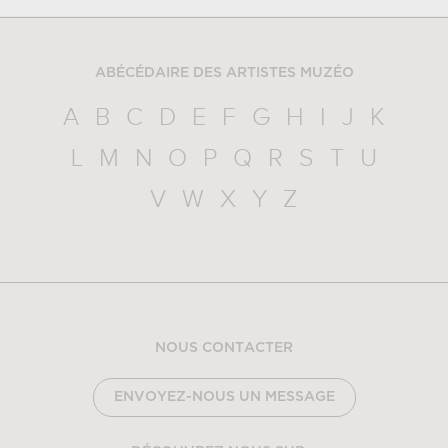
ABÉCÉDAIRE DES ARTISTES MUZÉO
A
B
C
D
E
F
G
H
I
J
K
L
M
N
O
P
Q
R
S
T
U
V
W
X
Y
Z
NOUS CONTACTER
ENVOYEZ-NOUS UN MESSAGE