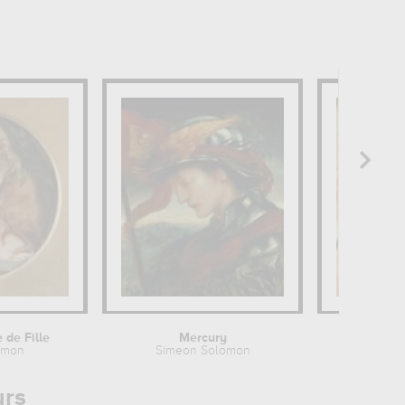
 de Fille
Mercury
Un Ange 
omon
Simeon Solomon
Simeon
urs