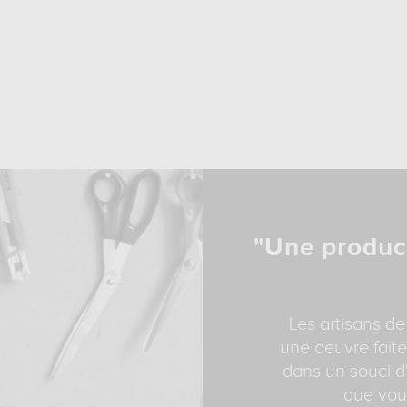
"Une produc
Les artisans de
une oeuvre faite
dans un souci d'
que vous