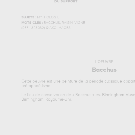
DU SUPPORT
SUJETS :
MYTHOLOGIE
,
,
MOTS-CLÉS :
BACCHUS
RAISIN
VIGNE
(REF :
323032
)
© AKG-IMAGES
L'OEUVRE
Bacchus
Cette oeuvre est
une peinture
de la période
classique
appart
préraphaélisme
.
Le lieu de conservation de «
Bacchus
» est
Birmingham Museu
Birmingham, Royaume-Uni
.