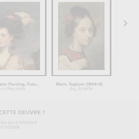
Détail de "Jane Fleming, Future...
Marie Taglioni (1804-1884), danseuse
hua Reynolds
Ary Scheffer
Jos
CETTE OEUVRE ?
riés qui s’adaptent
rt adapté.