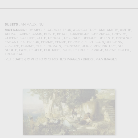
,
SUJETS :
ANIMAUX
NU
,
,
,
,
,
,
MOTS-CLÉS :
19E SIÈCLE
AGRICULTEUR
AGRICULTURE
AMI
AMITIÉ
AMITIÉ
,
,
,
,
,
,
,
,
ANIMAL
ARBRE
ASSIS
BUSTE
BÉTAIL
CAMPAGNE
CHEVREAU
CHÈVRE
,
,
,
,
,
,
,
,
COFFRE
COLLINE
CÔTE
DEBOUT
DÉGRADÉ
DÉNUDÉ
DÉTENTE
ENFANCE
,
,
,
,
,
,
,
,
ENFANT
EXTÉRIEUR
FEMME
FERME
FERMIER
FLIRT
GARÇON
GENS
,
,
,
,
,
,
,
,
,
GROUPE
HOMME
HUILE
HUMAIN
JEUNESSE
JOUR
MER
NATURE
NU
,
,
,
,
,
,
,
,
,
NUDITÉ
PAYS
PEUPLE
POITRINE
PUITS
PÉTROLE
RIVAGE
SCÈNE
SOLEIL
TROUPEAU
(REF :
341137
)
© PHOTO © CHRISTIE'S IMAGES / BRIDGEMAN IMAGES