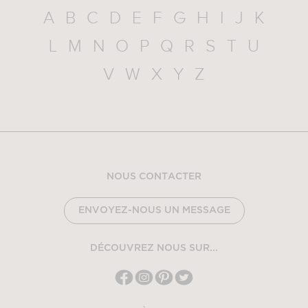
A
B
C
D
E
F
G
H
I
J
K
L
M
N
O
P
Q
R
S
T
U
V
W
X
Y
Z
NOUS CONTACTER
ENVOYEZ-NOUS UN MESSAGE
DÉCOUVREZ NOUS SUR...