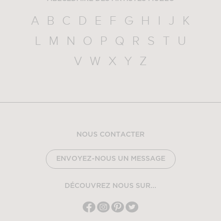
A
B
C
D
E
F
G
H
I
J
K
L
M
N
O
P
Q
R
S
T
U
V
W
X
Y
Z
NOUS CONTACTER
ENVOYEZ-NOUS UN MESSAGE
DÉCOUVREZ NOUS SUR...