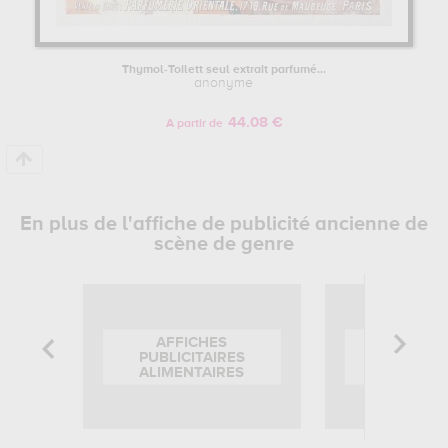
Thymol-Toilett seul extrait parfumé...
anonyme
44.08 €
A partir de
En plus de l'affiche de publicité ancienne de
scène de genre
AFFICHES
AFFIC
PUBLICITAIRES
PUBLICITA
ALIMENTAIRES
SCÈNE DE