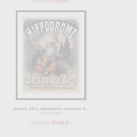
41.33 €
A partir de
Jeanne d'Arc, pantomime équestre à...
Jules Chéret
43.58 €
A partir de