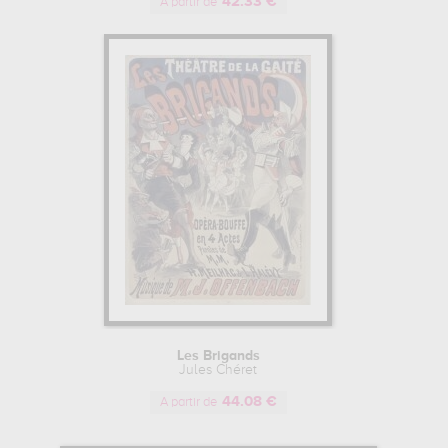
42.33 €
A partir de
Les Brigands
Jules Chéret
44.08 €
A partir de