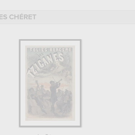
in rouge, Paris-Cancan
», «
Olympia, anciennes Montagnes
ES CHÉRET