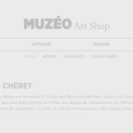
AFFICHE
DESSIN
HOME
›
ARTISTE
›
AFFICHISTE
›
JULES CHÉRET
›
S CHÉRET
s. Après une formation à l’Ecole des Beaux-arts de Paris, il part pour l’An
t ses premières affiches et s’initie aux règles de compositions de l’affi
rrière de décorateur : il pare de décors monumentaux des hôtels particu
ules Chéret meurt le 23 septembre 1932, à Nice.
t dans le travail de
Jules Chéret
: l’emploi de couleurs vives; qui apent
e les « chérettes », des femmes joyeuses et coquettes, présentes dans t