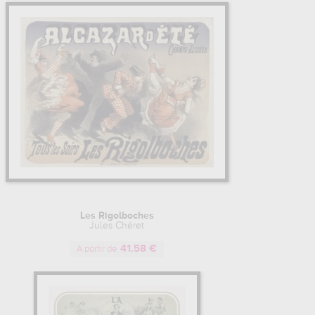
Les Rigolboches
Jules Chéret
41.58 €
A partir de