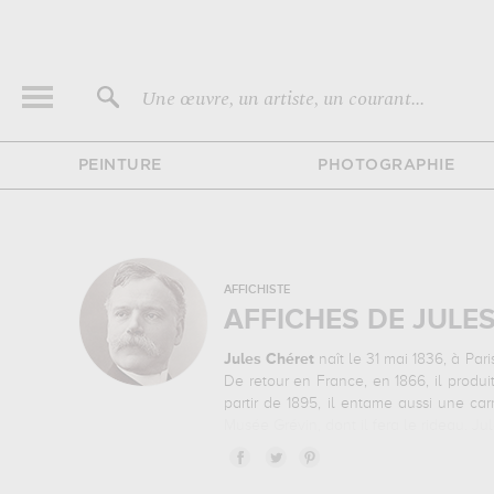
Une œuvre, un artiste, un courant...
PEINTURE
PHOTOGRAPHIE
AFFICHISTE
AFFICHES DE JULE
Jules Chéret
naît le 31 mai 1836, à Pari
De retour en France, en 1866, il produi
partir de 1895, il entame aussi une ca
Musée Grévin, dont il fera le rideau. J
Quelques points dominants apparaissen
personnages fétiches, que l’on surnomm