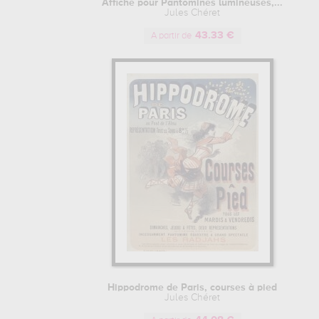
Affiche pour Pantomines lumineuses,...
Jules Chéret
43.33 €
A partir de
Hippodrome de Paris, courses à pied
Jules Chéret