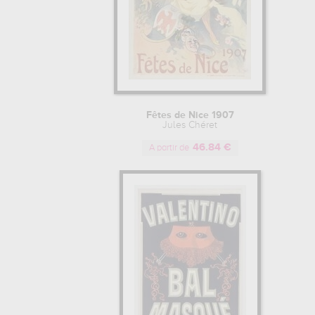
Fêtes de Nice 1907
Jules Chéret
46.84 €
A partir de