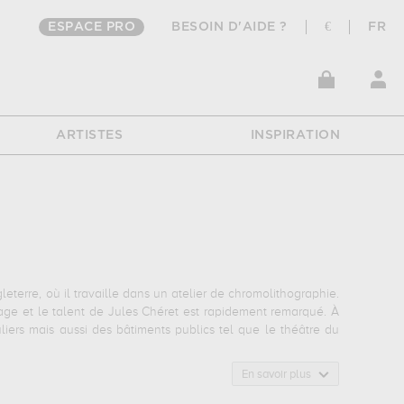
ESPACE PRO
BESOIN D'AIDE ?
€
FR
ARTISTES
INSPIRATION
gleterre, où il travaille dans un atelier de chromolithographie.
chage et le talent de Jules Chéret est rapidement remarqué. À
liers mais aussi des bâtiments publics tel que le théâtre du
En savoir plus
 l’œil; la retranscription du mouvement et la présence de ses
ous ses travaux.