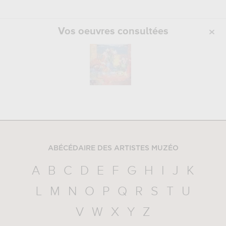
Vos oeuvres consultées
ABÉCÉDAIRE DES ARTISTES MUZÉO
A
B
C
D
E
F
G
H
I
J
K
L
M
N
O
P
Q
R
S
T
U
V
W
X
Y
Z