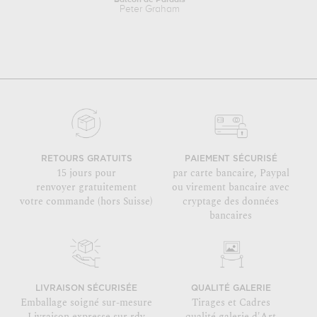
Balcon de Paradis
Peter Graham
RETOURS GRATUITS
PAIEMENT SÉCURISÉ
15 jours pour
par carte bancaire, Paypal
renvoyer gratuitement
ou virement bancaire avec
votre commande (hors Suisse)
cryptage des données
bancaires
LIVRAISON SÉCURISÉE
QUALITÉ GALERIE
Emballage soigné sur-mesure
Tirages et Cadres
Livraison expresse sur rdv
qualité galerie d'Art