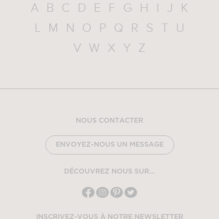
A
B
C
D
E
F
G
H
I
J
K
L
M
N
O
P
Q
R
S
T
U
V
W
X
Y
Z
NOUS CONTACTER
ENVOYEZ-NOUS UN MESSAGE
DÉCOUVREZ NOUS SUR...
INSCRIVEZ-VOUS À NOTRE NEWSLETTER