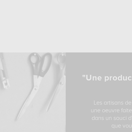
"Une produc
Les artisans de
une oeuvre faite
dans un souci d'
que vous