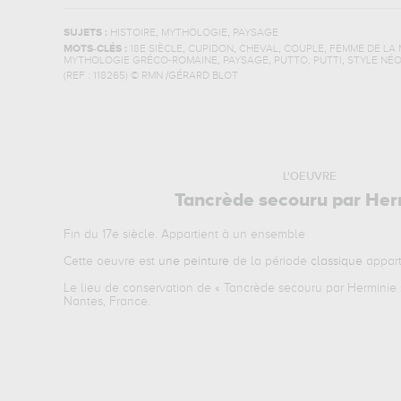
,
,
SUJETS :
HISTOIRE
MYTHOLOGIE
PAYSAGE
,
,
,
,
MOTS-CLÉS :
18E SIÈCLE
CUPIDON
CHEVAL
COUPLE
FEMME DE LA
,
,
,
MYTHOLOGIE GRÉCO-ROMAINE
PAYSAGE
PUTTO, PUTTI
STYLE NÉ
(REF :
118265
)
© RMN /GÉRARD BLOT
L'OEUVRE
Tancrède secouru par Her
Fin du 17e siècle. Appartient à un ensemble
Cette oeuvre est
une peinture
de la période
classique
appart
Le lieu de conservation de «
Tancrède secouru par Herminie
Nantes, France.