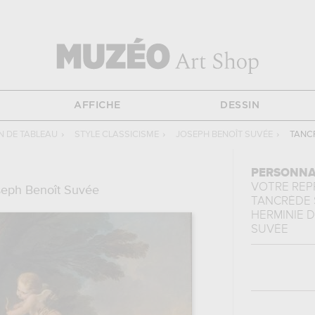
AFFICHE
DESSIN
 DE TABLEAU
›
STYLE CLASSICISME
›
JOSEPH BENOÎT SUVÉE
›
TANC
PERSONNA
VOTRE RE
seph Benoît Suvée
TANCRÈDE 
HERMINIE
D
SUVÉE