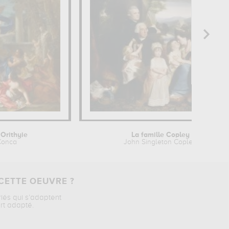
Orithyie
La famille Copley
Conca
John Singleton Copley
CETTE OEUVRE ?
riés qui s’adaptent
rt adapté.