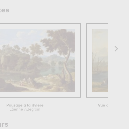
tes
Paysage à la rivière
Vue d'un port de
Etienne Allegrain
Clau
urs