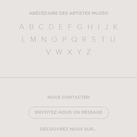
ABÉCÉDAIRE DES ARTISTES MUZÉO
A
B
C
D
E
F
G
H
I
J
K
L
M
N
O
P
Q
R
S
T
U
V
W
X
Y
Z
NOUS CONTACTER
ENVOYEZ-NOUS UN MESSAGE
DÉCOUVREZ NOUS SUR...