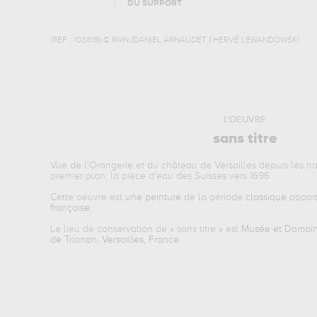
DU SUPPORT
(REF :
103819
)
© RMN /DANIEL ARNAUDET / HERVÉ LEWANDOWSKI
L'OEUVRE
sans titre
Vue de l'Orangerie et du château de Versailles depuis les h
premier plan, la pièce d'eau des Suisses vers 1696
Cette oeuvre est
une peinture
de la période
classique
appart
française
.
Le lieu de conservation de «
sans titre
» est
Musée et Domaine
de Trianon, Versailles, France
.