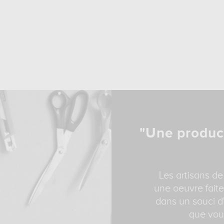
"Une produc
Les artisans de
une oeuvre faite
dans un souci d'
que vous