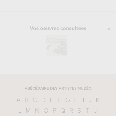
Vos oeuvres consultées
ABÉCÉDAIRE DES ARTISTES MUZÉO
A
B
C
D
E
F
G
H
I
J
K
L
M
N
O
P
Q
R
S
T
U