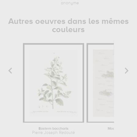
anonyme
Autres oeuvres dans les mêmes
couleurs
Eastern baccharis
Modèle pour le dé
Pierre Joseph Redouté
Emile