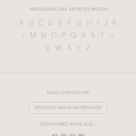
ABÉCÉDAIRE DES ARTISTES MUZÉO
A
B
C
D
E
F
G
H
I
J
K
L
M
N
O
P
Q
R
S
T
U
V
W
X
Y
Z
NOUS CONTACTER
ENVOYEZ-NOUS UN MESSAGE
DÉCOUVREZ NOUS SUR...