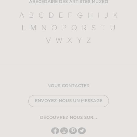
ABÉCÉDAIRE DES ARTISTES MUZÉO
A
B
C
D
E
F
G
H
I
J
K
L
M
N
O
P
Q
R
S
T
U
V
W
X
Y
Z
NOUS CONTACTER
ENVOYEZ-NOUS UN MESSAGE
DÉCOUVREZ NOUS SUR...