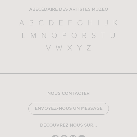
ABÉCÉDAIRE DES ARTISTES MUZÉO
A
B
C
D
E
F
G
H
I
J
K
L
M
N
O
P
Q
R
S
T
U
V
W
X
Y
Z
NOUS CONTACTER
ENVOYEZ-NOUS UN MESSAGE
DÉCOUVREZ NOUS SUR...