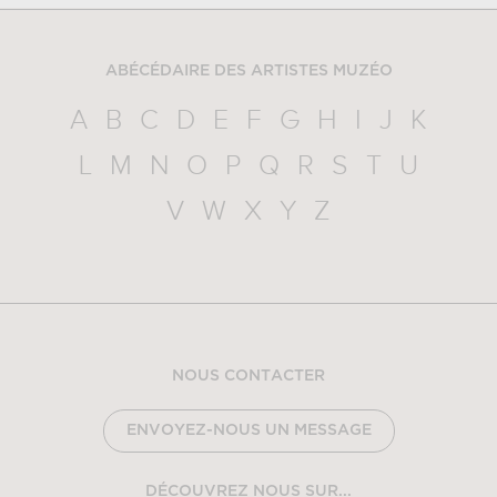
ABÉCÉDAIRE DES ARTISTES MUZÉO
A
B
C
D
E
F
G
H
I
J
K
L
M
N
O
P
Q
R
S
T
U
V
W
X
Y
Z
NOUS CONTACTER
ENVOYEZ-NOUS UN MESSAGE
DÉCOUVREZ NOUS SUR...