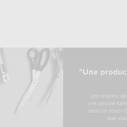
"Une produc
Les artisans de
une oeuvre faite
dans un souci d'
que vous