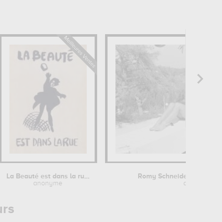
La Beauté est dans la rue - Mai 1968
Romy Schneider et Alain D
anonyme
anonyme
urs