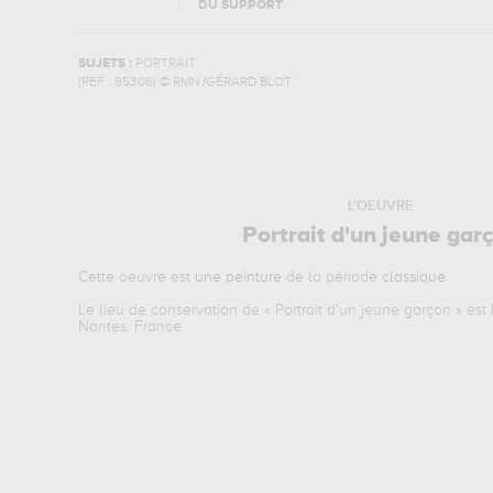
DU SUPPORT
SUJETS :
PORTRAIT
(REF :
95306
)
© RMN /GÉRARD BLOT
L'OEUVRE
Portrait d'un jeune gar
Cette oeuvre est
une peinture
de la période
classique
.
Le lieu de conservation de «
Portrait d'un jeune garçon
» est
Nantes, France.