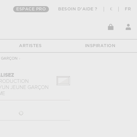
ESPACE PRO
BESOIN D'AIDE ?
€
FR
ARTISTES
INSPIRATION
E GARÇON
›
LISEZ
PRODUCTION
D'UN JEUNE GARÇON
ME